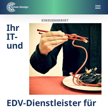
Skip
to
main
EINZUGSGEBIET
content
Ihr
IT-
und
EDV-Dienstleister für