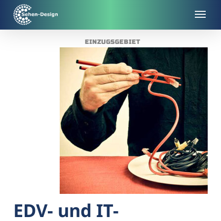
Skip
to
main
EINZUGSGEBIET
content
EDV- und IT-