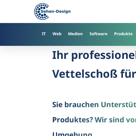
Skip
to
main
content
IT
Web
Medien
Software
Produkte
Ihr professione
Vettelschoß für
Sie brauchen Unterstü
Produktes? Wir sind vo
Umgebung