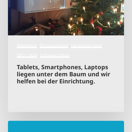
Baum
und
wir
helfen
bei
der
Allgemein
Einzugsgebiet
Hardware news
Einrichtung.
SEO / SEM
Software News
Tablets, Smartphones, Laptops
liegen unter dem Baum und wir
helfen bei der Einrichtung.
WordPress