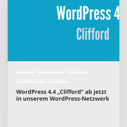
4.4
„Clifford“
ab
jetzt
in
unserem
WordPress-
Netzwerk
Allgemein
Internet news
SEO / SEM
Software News
Wordpress
WordPress 4.4 „Clifford“ ab jetzt
in unserem WordPress-Netzwerk