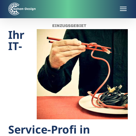
Skip
to
main
EINZUGSGEBIET
content
Ihr
IT-
Service-Profi in