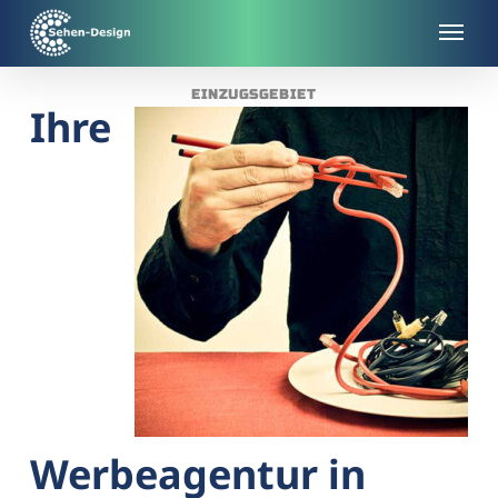
Skip
to
main
EINZUGSGEBIET
content
Ihre
Werbeagentur in