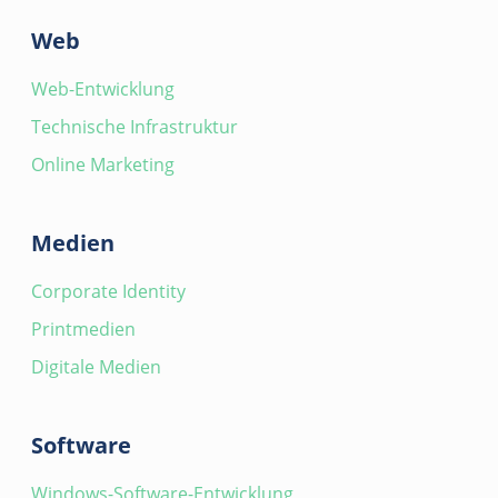
Präsenzanzeige, Gliederung in
Web
Gruppen, flexible Suchfunktionen,
Verbinden, Heranholen, Unterstützung
Web-Entwicklung
von SIP-Telefonen mit
Technische Infrastruktur
Erweiterungsmodulen,
Tastatursteuerung
Online Marketing
Anrufbeantworter (Voice Mail):
Standardansage oder persönliche
Medien
Ansage (Upload im WAV-Format oder
Aufnahme via SIP-Telefon), Empfang
Corporate Identity
eingehender Nachrichten via E-Mail
Printmedien
(WAV-Format) oder Abruf via SIP-
Telefon und Web-Interface
Digitale Medien
Anruflisten: Ausgehende Anrufe,
angenommene Anrufe, Anrufe in
Software
Abwesenheit, Anrufe auf
Anrufbeantworter, umgeleitete Anrufe
Windows-Software-Entwicklung