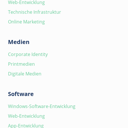
Web-Entwicklung
von SIP-Telefonen mit
Technische Infrastruktur
Erweiterungsmodulen,
Tastatursteuerung
Online Marketing
Anrufbeantworter (Voice Mail):
Standardansage oder persönliche
Medien
Ansage (Upload im WAV-Format oder
Aufnahme via SIP-Telefon), Empfang
Corporate Identity
eingehender Nachrichten via E-Mail
Printmedien
(WAV-Format) oder Abruf via SIP-
Telefon und Web-Interface
Digitale Medien
Anruflisten: Ausgehende Anrufe,
angenommene Anrufe, Anrufe in
Software
Abwesenheit, Anrufe auf
Anrufbeantworter, umgeleitete Anrufe
Windows-Software-Entwicklung
mit detaillierten Informationen über
Web-Entwicklung
den gesamten Routing-Verlauf
Adressbuch: Interne Datenbank für
App-Entwicklung