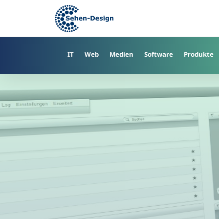
Skip
to
main
content
IT
Web
Medien
Software
Produkte