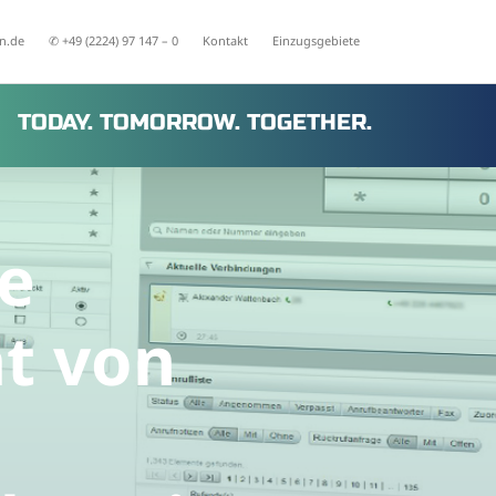
n.de
✆ +49 (2224) 97 147 – 0
Kontakt
Einzugsgebiete
TODAY. TOMORROW. TOGETHER.
e
ät von