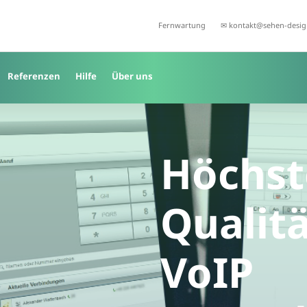
Fernwartung
✉ kontakt@sehen-desig
Referenzen
Hilfe
Über uns
Höchst
Qualit
VoIP