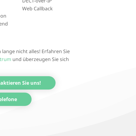
DECT-over-IP
Web Callback
ion
fend
 lange nicht alles! Erfahren Sie
ktrum
und überzeugen Sie sich
aktieren Sie uns!
elefone